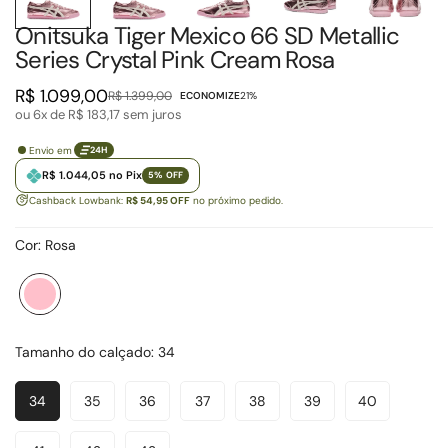
Onitsuka Tiger Mexico 66 SD Metallic
Series Crystal Pink Cream Rosa
R$ 1.099,00
R$ 1.399,00
ECONOMIZE
21%
Preço
Preço
ou 6x de
R$ 183,17
sem juros
de
regular
venda
Envio em
24H
R$ 1.044,05 no Pix
5% OFF
Cashback Lowbank:
R$ 54,95 OFF
no próximo pedido.
Cor:
Rosa
Rosa
Variante
esgotada
ou
Tamanho do calçado:
34
indisponível
34
35
36
37
38
39
40
Variante
Variante
Variante
Variante
Variante
Variante
Variante
Esgotada
Esgotada
Esgotada
Esgotada
Esgotada
Esgotada
Esgotada
Ou
Ou
Ou
Ou
Ou
Ou
Ou