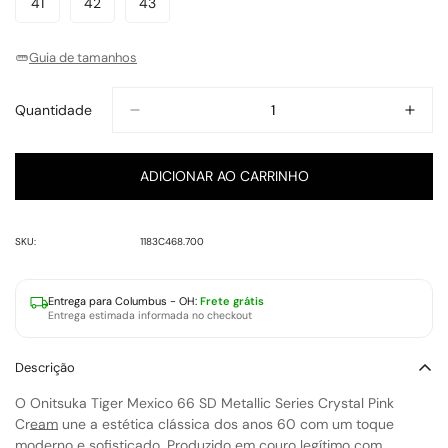
41
42
43
Variante
Variante
Variante
Indisponível
Indisponível
Indisponível
Indisponível
Indisponível
Indisponível
Indisponível
Esgotada
Esgotada
Esgotada
Ou
Ou
Ou
Guia de tamanhos
Indisponível
Indisponível
Indisponível
Quantidade
ADICIONAR AO CARRINHO
SKU:
1183C468.700
Entrega para
Columbus - OH
:
Frete grátis
Entrega estimada informada no checkout
Descrição
O
Onitsuka Tiger Mexico 66 SD Metallic Series Crystal Pink
Cream
une a estética clássica dos anos 60 com um toque
moderno e sofisticado. Produzido em couro legítimo com