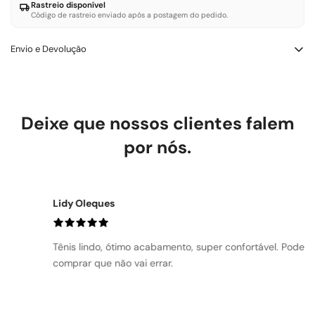
Rastreio disponível
Código de rastreio enviado após a postagem do pedido.
Envio e Devolução
Trocas e Devoluçōes – LOWBANK SHOES
Você tem até 7 dias corridos após a entrega para solicitar troca
ou devolução. O produto deve estar sem uso e com etiqueta.
Deixe que nossos clientes falem
Defeito de fabricação: trocamos ou reembolsamos sem custo.
Troca por tamanho ou modelo: a primeira é gratuita. Devolução
por nós.
por arrependimento: reembolso integral, incluindo frete.
Lidy Oleques
Tênis lindo, ótimo acabamento, super confortável. Pode
comprar que não vai errar.