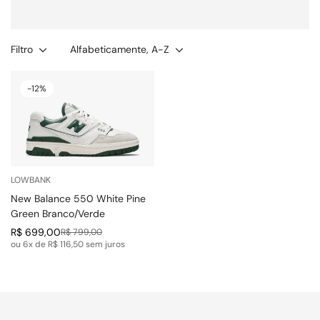
Filtro
Alfabeticamente, A-Z
-12%
LOWBANK
New Balance 550 White Pine
Green Branco/Verde
R$ 699,00
R$ 799,00
Preço
Preço
ou 6x de R$ 116,50 sem juros
de
regular
venda