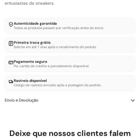
entusiastas de sneakers.
Autenticidade garantida
Todos os produtos passam por verificação antes do envio.
Primeira troca grátis
Solicite em até 7 dias após o recebimento do pedido.
Pagamento seguro
Pix, cartão de crédito e parcelamento disponível.
Rastreio disponível
Código de rastreio enviado após a postagem do pedido.
Envio e Devolução
Trocas e Devoluçōes – LOWBANK SHOES
Você tem até 7 dias corridos após a entrega para solicitar troca
ou devolução. O produto deve estar sem uso e com etiqueta.
Deixe que nossos clientes falem
Defeito de fabricação: trocamos ou reembolsamos sem custo.