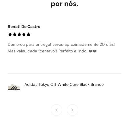
Troca por tamanho ou modelo: a primeira é gratuita. Devolução
por nós.
por arrependimento: reembolso integral, incluindo frete.
Renati De Castro
Demorou para entrega! Levou aproximadamente 20 dias!
Mas valeu cada “centavo”! Perfeito e lindo! ❤️❤️
Adidas Tokyo Off White Core Black Branco