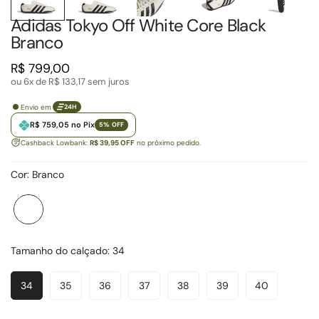
Adidas Tokyo Off White Core Black
Branco
Preço
R$ 799,00
regular
ou 6x de
R$ 133,17
sem juros
Envio em
24H
R$ 759,05 no Pix
5% OFF
Cashback Lowbank:
R$ 39,95 OFF
no próximo pedido.
Cor:
Branco
Branco
Variante
esgotada
ou
Tamanho do calçado:
34
indisponível
34
35
36
37
38
39
40
Variante
Variante
Variante
Variante
Variante
Variante
Variante
Esgotada
Esgotada
Esgotada
Esgotada
Esgotada
Esgotada
Esgotada
Ou
Ou
Ou
Ou
Ou
Ou
Ou