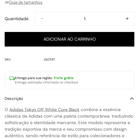
Guia de tamanhos
Indisponível
Indisponível
Indisponível
Indisponível
Indisponível
Indisponível
Indisponível
Quantidade
ADICIONAR AO CARRINHO
SKU:
JQ0597
Entrega para
sua região
:
Frete grátis
Entrega estimada informada no checkout
Descrição
O
Adidas Tokyo Off White Core Black
combina a essência
clássica da Adidas com uma paleta contemporânea, traduzindo
sofisticação e identidade marcante. Este modelo representa a
tradição esportiva da marca e seu compromisso com design
autêntico, sendo referência de estilo para colecionadores e