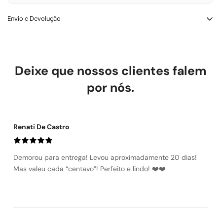
Envio e Devolução
Trocas e Devoluçōes – LOWBANK SHOES
Você tem até 7 dias corridos após a entrega para solicitar troca
ou devolução. O produto deve estar sem uso e com etiqueta.
Deixe que nossos clientes falem
Defeito de fabricação: trocamos ou reembolsamos sem custo.
Troca por tamanho ou modelo: a primeira é gratuita. Devolução
por nós.
por arrependimento: reembolso integral, incluindo frete.
Renati De Castro
Demorou para entrega! Levou aproximadamente 20 dias!
Mas valeu cada “centavo”! Perfeito e lindo! ❤️❤️