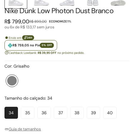
Nike Dunk Low Photon Dust Branco
R$ 799,00
R$ 899,00
ECONOMIZE
11%
Preço
Preço
ou 6x de
R$ 133,17
sem juros
de
regular
venda
Envio em
24H
R$ 759,05 no Pix
5% OFF
Cashback Lowbank:
R$ 39,95 OFF
no próximo pedido.
Cor:
Grisalho
Grisalho
Variante
esgotada
ou
Tamanho do calçado:
34
indisponível
34
35
36
37
38
39
40
Variante
Variante
Variante
Variante
Variante
Variante
Variante
Esgotada
Esgotada
Esgotada
Esgotada
Esgotada
Esgotada
Esgotada
Ou
Ou
Ou
Ou
Ou
Ou
Ou
Guia de tamanhos
Indisponível
Indisponível
Indisponível
Indisponível
Indisponível
Indisponível
Indisponível