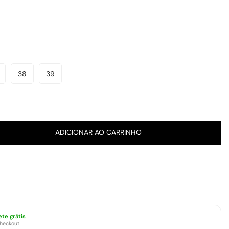
38
39
ariante
Variante
Variante
sgotada
Esgotada
Esgotada
u
Ou
Ou
el
disponível
Indisponível
Indisponível
ADICIONAR AO CARRINHO
ete grátis
checkout