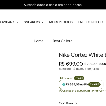
Autenticidade e estilo em cada passo.
LOWBANK
SNEAKERS
MEUS PEDIDOS
FALE CONOSCO
Home
Best Sellers
Nike Cortez White 
R$ 699,00
R$ 799,00
ECON
Preço
Preço
ou 6x de
R$ 116,50
sem juros
de
regular
venda
Envio em
24H
R$ 664,05 no Pix
5% OFF
Cashback Lowbank:
R$ 34,95 OFF
n
Cor:
Branco