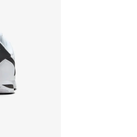
estar sem uso e com etiqueta.
Troca por tamanho ou modelo: 
integral, incluindo frete.