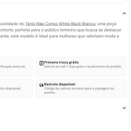
lusividade do
Tênis Nike Cortez White Black Branco
, uma peça
onforto, perfeita para o público feminino que busca se destacar.
ante, este modelo é ideal para mulheres que valorizam moda e
Primeira troca grátis
ificação antes do
Solicite em até 7 dias após o recebimento do pedido.
Rastreio disponível
nto disponível.
Código de rastreio enviado após a postagem do
pedido.
ANK SHOES
pós a entrega para solicitar troca ou devolução. O produto deve