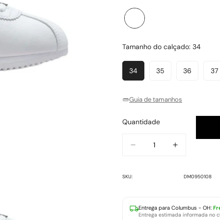
Branco
Variante
esgotada
ou
Tamanho do calçado:
34
indisponível
34
35
36
37
Variante
Variante
Variante
V
Esgotada
Esgotada
Esgotada
E
Ou
Ou
Ou
O
Guia de tamanhos
Indisponível
Indisponível
Indisponív
In
Quantidade
SKU:
DM0950108
Entrega para
Columbus - OH
:
Fr
Entrega estimada informada no 