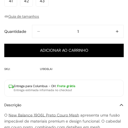
41
42
43
Variante
Variante
Variante
Indisponível
Indisponível
Indisponível
Indisponível
Indisponível
Indisponível
Indisponível
Esgotada
Esgotada
Esgotada
Ou
Ou
Ou
Guia de tamanhos
Indisponível
Indisponível
Indisponível
Quantidade
ADICIONAR AO CARRINHO
SKU:
U1906LAI
Entrega para
Columbus - OH
:
Frete grátis
Entrega estimada informada no checkout
Descrição
O
New Balance 1906L Preto Couro Mesh
apresenta uma fusão
impecável de materiais premium e design funcional. O cabedal
em couro preto, combinado com detalhes em mesh,