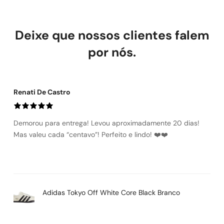
Trocas e Devoluçōes – LOWBANK SHOES
Você tem até 7 dias corridos após a entrega para solicitar troca
ou devolução. O produto deve estar sem uso e com etiqueta.
Deixe que nossos clientes falem
Defeito de fabricação: trocamos ou reembolsamos sem custo.
Troca por tamanho ou modelo: a primeira é gratuita. Devolução
por nós.
por arrependimento: reembolso integral, incluindo frete.
Renati De Castro
Demorou para entrega! Levou aproximadamente 20 dias!
Mas valeu cada “centavo”! Perfeito e lindo! ❤️❤️
Adidas Tokyo Off White Core Black Branco