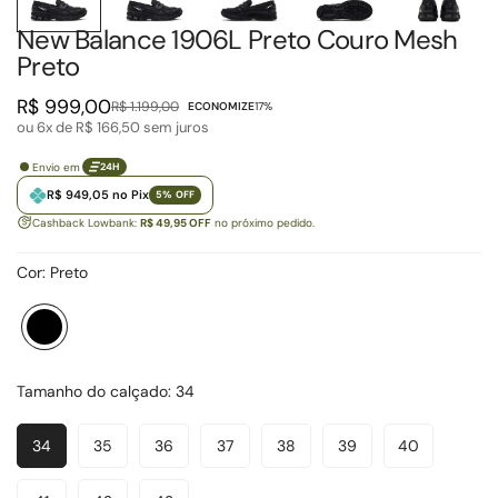
New Balance 1906L Preto Couro Mesh
Preto
R$ 999,00
R$ 1.199,00
ECONOMIZE
17%
Preço
Preço
ou 6x de
R$ 166,50
sem juros
de
regular
venda
Envio em
24H
R$ 949,05 no Pix
5% OFF
Cashback Lowbank:
R$ 49,95 OFF
no próximo pedido.
Cor:
Preto
Preto
Variante
esgotada
ou
Tamanho do calçado:
34
indisponível
34
35
36
37
38
39
40
Variante
Variante
Variante
Variante
Variante
Variante
Variante
Esgotada
Esgotada
Esgotada
Esgotada
Esgotada
Esgotada
Esgotada
Ou
Ou
Ou
Ou
Ou
Ou
Ou