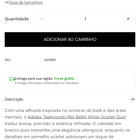
Guia de tamanhos
Indisponível
Indisponível
Indisponível
Indisponível
Indisponível
Quantidade
ADICIONAR AO CARRINHO
SKU:
JQ0960
Entrega para
sua região
:
Frete grátis
Entrega estimada informada no checkout
Descrição
Com uma silhueta inspirada no universo do balé e das artes
marciais, o
Adidas Taekwondo Mei Ballet White Scarlet Gum
traduz leveza, precisão e estética refinada. O cabedal em
branco puro transmite uma elegância atemporal, enquanto os
detalhes em vermelho scarlet adicionam um toque de