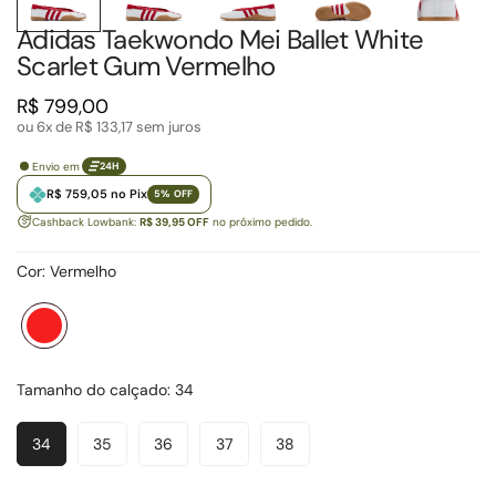
Adidas Taekwondo Mei Ballet White
Scarlet Gum Vermelho
Preço
R$ 799,00
regular
ou 6x de
R$ 133,17
sem juros
Envio em
24H
R$ 759,05 no Pix
5% OFF
Cashback Lowbank:
R$ 39,95 OFF
no próximo pedido.
Cor:
Vermelho
Vermelho
Variante
esgotada
ou
Tamanho do calçado:
34
indisponível
34
35
36
37
38
Variante
Variante
Variante
Variante
Variante
Esgotada
Esgotada
Esgotada
Esgotada
Esgotada
Ou
Ou
Ou
Ou
Ou