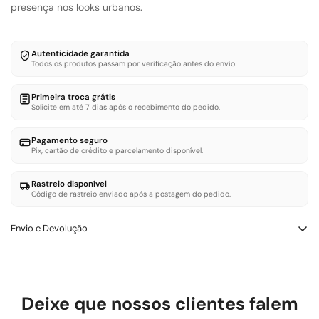
presença nos looks urbanos.
Autenticidade garantida
Todos os produtos passam por verificação antes do envio.
Primeira troca grátis
Solicite em até 7 dias após o recebimento do pedido.
Pagamento seguro
Pix, cartão de crédito e parcelamento disponível.
Rastreio disponível
Código de rastreio enviado após a postagem do pedido.
Envio e Devolução
Trocas e Devoluçōes – LOWBANK SHOES
Você tem até 7 dias corridos após a entrega para solicitar troca
ou devolução. O produto deve estar sem uso e com etiqueta.
Deixe que nossos clientes falem
Defeito de fabricação: trocamos ou reembolsamos sem custo.