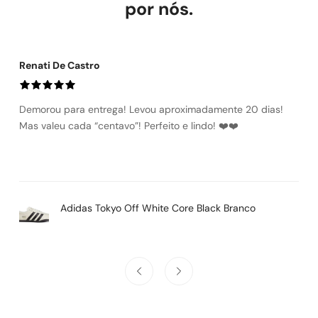
Troca por tamanho ou modelo: a primeira é gratuita. Devolução
por nós.
por arrependimento: reembolso integral, incluindo frete.
Renati De Castro
Demorou para entrega! Levou aproximadamente 20 dias!
Mas valeu cada “centavo”! Perfeito e lindo! ❤️❤️
Adidas Tokyo Off White Core Black Branco