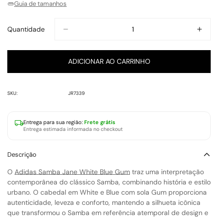
Guia de tamanhos
Indisponível
Indisponível
Indisponível
Indisponível
Indisponível
Indisponível
Quantidade
ADICIONAR AO CARRINHO
SKU:
JR7339
Entrega para
sua região
:
Frete grátis
Entrega estimada informada no checkout
Descrição
O
Adidas Samba Jane White Blue Gum
traz uma interpretação
contemporânea do clássico Samba, combinando história e estilo
urbano. O cabedal em White e Blue com sola Gum proporciona
autenticidade, leveza e conforto, mantendo a silhueta icônica
que transformou o Samba em referência atemporal de design e