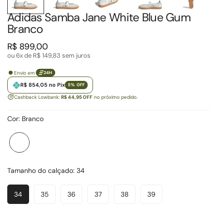
Adidas Samba Jane White Blue Gum
Branco
Preço
R$ 899,00
regular
ou 6x de
R$ 149,83
sem juros
Envio em
24H
R$ 854,05 no Pix
5% OFF
Cashback Lowbank:
R$ 44,95 OFF
no próximo pedido.
Cor:
Branco
Branco
Variante
esgotada
ou
Tamanho do calçado:
34
indisponível
34
35
36
37
38
39
Variante
Variante
Variante
Variante
Variante
Variante
Esgotada
Esgotada
Esgotada
Esgotada
Esgotada
Esgotada
Ou
Ou
Ou
Ou
Ou
Ou