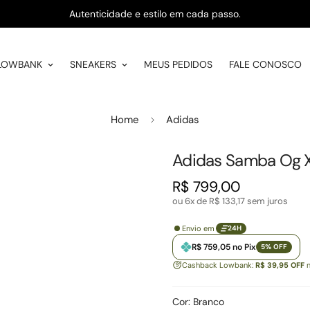
Autenticidade e estilo em cada passo.
LOWBANK
SNEAKERS
MEUS PEDIDOS
FALE CONOSCO
Home
Adidas
Adidas Samba Og X
R$ 799,00
Preço
regular
ou 6x de
R$ 133,17
sem juros
Envio em
24H
R$ 759,05 no Pix
5% OFF
Cashback Lowbank:
R$ 39,95 OFF
n
Cor:
Branco