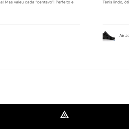
 Pode comprar que não vai errar.
Ameiiii 