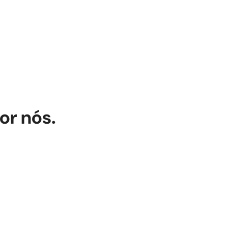
or nós.
raujo