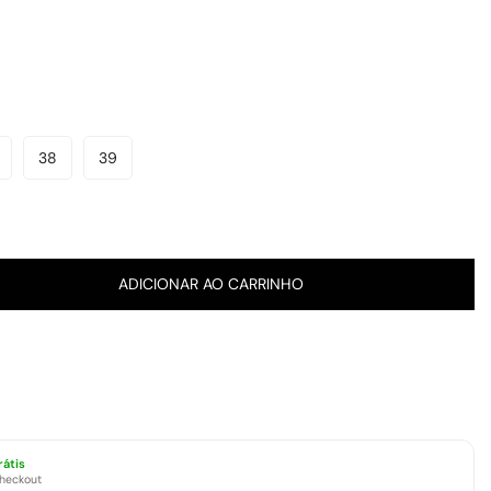
38
39
ariante
Variante
Variante
sgotada
Esgotada
Esgotada
u
Ou
Ou
el
disponível
Indisponível
Indisponível
ADICIONAR AO CARRINHO
rátis
checkout