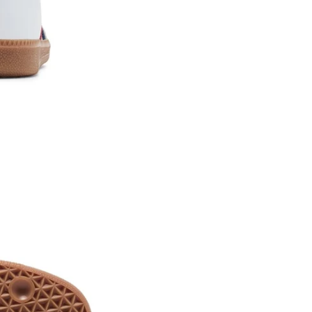
Trocas e Devoluçōes – LOWB
Você tem até 7 dias corridos a
estar sem uso e com etiqueta.
Troca por tamanho ou modelo: 
integral, incluindo frete.