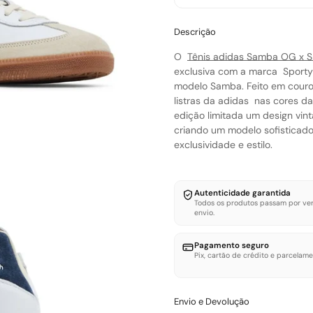
Descrição
O
Tênis adidas Samba OG x S
exclusiva com a marca
Sporty
modelo Samba. Feito em couro 
listras da adidas
nas cores da
edição limitada um design vin
criando um modelo sofisticado
exclusividade e estilo.
Autenticidade garantida
Todos os produtos passam por ver
envio.
Pagamento seguro
Pix, cartão de crédito e parcelame
Envio e Devolução