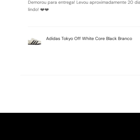
to e
Tênis lindo, ótimo acabamento, super confortável.
Air Jordan 1 Mid SE Space Jam Preto