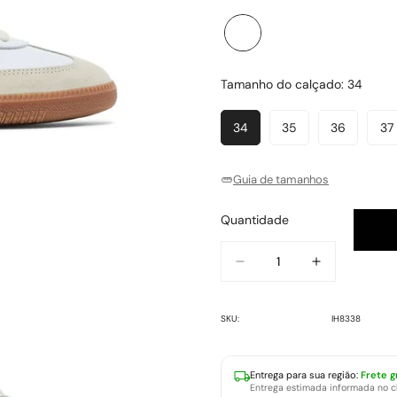
Branco
Variante
esgotada
ou
Tamanho do calçado:
34
indisponível
34
35
36
37
Variante
Variante
Variante
V
Esgotada
Esgotada
Esgotada
E
Ou
Ou
Ou
O
Guia de tamanhos
Indisponível
Indisponível
Indisponív
In
Quantidade
SKU:
IH8338
Entrega para
sua região
:
Frete g
Entrega estimada informada no 