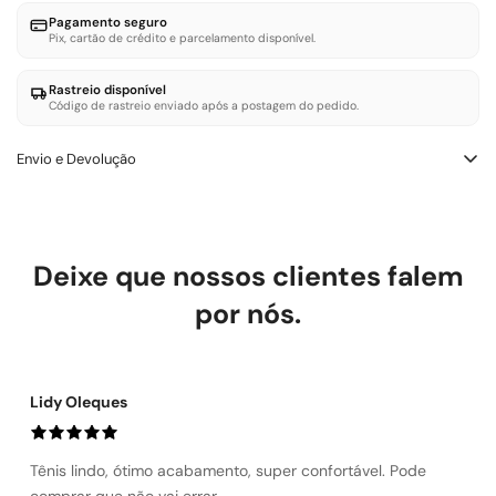
Pagamento seguro
Pix, cartão de crédito e parcelamento disponível.
Rastreio disponível
Código de rastreio enviado após a postagem do pedido.
Envio e Devolução
Trocas e Devoluçōes – LOWBANK SHOES
Você tem até 7 dias corridos após a entrega para solicitar troca
ou devolução. O produto deve estar sem uso e com etiqueta.
Deixe que nossos clientes falem
Defeito de fabricação: trocamos ou reembolsamos sem custo.
Troca por tamanho ou modelo: a primeira é gratuita. Devolução
por nós.
por arrependimento: reembolso integral, incluindo frete.
Lidy Oleques
Tênis lindo, ótimo acabamento, super confortável. Pode
comprar que não vai errar.