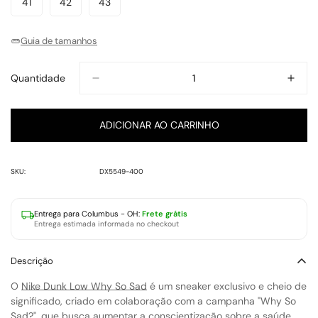
41
42
43
Variante
Variante
Variante
Indisponível
Indisponível
Indisponível
Indisponível
Indisponível
Indisponível
Indisponível
Esgotada
Esgotada
Esgotada
Ou
Ou
Ou
Guia de tamanhos
Indisponível
Indisponível
Indisponível
Quantidade
ADICIONAR AO CARRINHO
SKU:
DX5549-400
Entrega para
Columbus - OH
:
Frete grátis
Entrega estimada informada no checkout
Descrição
O
Nike Dunk Low Why So Sad
é um sneaker exclusivo e cheio de
significado, criado em colaboração com a campanha "Why So
Sad?", que busca aumentar a conscientização sobre a saúde