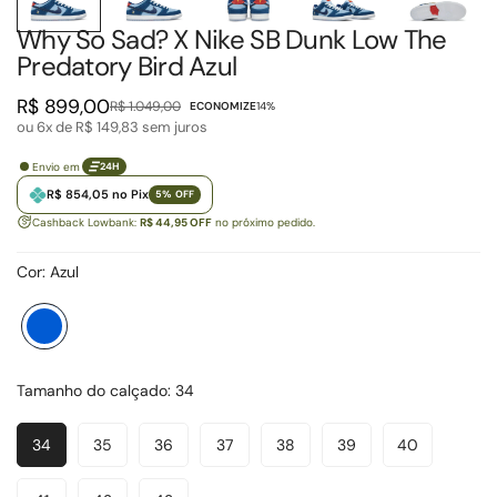
Why So Sad? X Nike SB Dunk Low The
Predatory Bird Azul
R$ 899,00
R$ 1.049,00
ECONOMIZE
14%
Preço
Preço
ou 6x de
R$ 149,83
sem juros
de
regular
venda
Envio em
24H
R$ 854,05 no Pix
5% OFF
Cashback Lowbank:
R$ 44,95 OFF
no próximo pedido.
Cor:
Azul
Azul
Variante
esgotada
ou
Tamanho do calçado:
34
indisponível
34
35
36
37
38
39
40
Variante
Variante
Variante
Variante
Variante
Variante
Variante
Esgotada
Esgotada
Esgotada
Esgotada
Esgotada
Esgotada
Esgotada
Ou
Ou
Ou
Ou
Ou
Ou
Ou