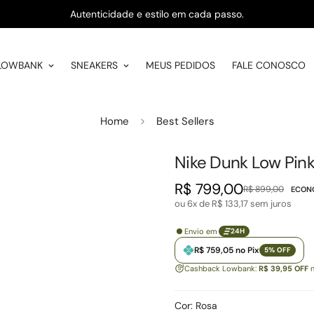
Autenticidade e estilo em cada passo.
LOWBANK
SNEAKERS
MEUS PEDIDOS
FALE CONOSCO
Home
Best Sellers
Nike Dunk Low Pink
R$ 799,00
R$ 899,00
ECON
Preço
Preço
ou 6x de
R$ 133,17
sem juros
de
regular
venda
Envio em
24H
R$ 759,05 no Pix
5% OFF
Cashback Lowbank:
R$ 39,95 OFF
n
Cor:
Rosa