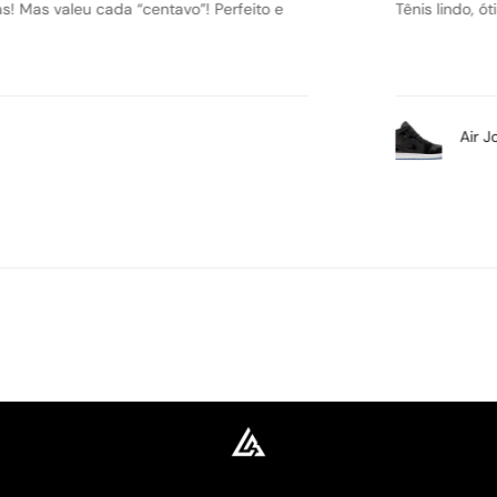
 comprar que não vai errar.
Ameiiii o têni