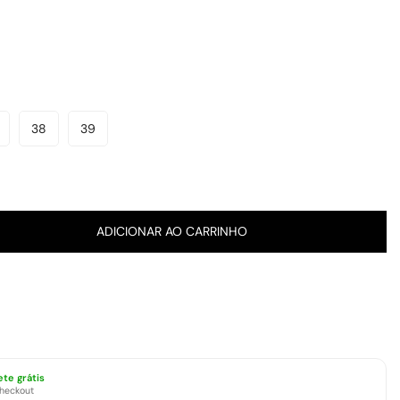
38
39
ariante
Variante
Variante
sgotada
Esgotada
Esgotada
u
Ou
Ou
el
disponível
Indisponível
Indisponível
ADICIONAR AO CARRINHO
ete grátis
checkout