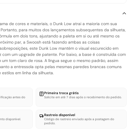
ma de cores e materiais, o Dunk Low atrai a maioria com sua
Portanto, para muitos dos lançamentos subsequentes da silhueta,
fórmula em dois tons, ajustando a paleta em si ou até mesmo os
próximo par, a Swoosh está fazendo ambas as coisas
 sobreposições, este Dunk Low mantém o visual escurecido em
z com um upgrade de patente. Por baixo, a base é construída com
em um tom claro de rosa. A língua segue o mesmo padrão, assim
uanto a entressola opta pelas mesmas paredes brancas comuns
estilos em linha da silhueta.
Primeira troca grátis
ificação antes do
Solicite em até 7 dias após o recebimento do pedido.
Rastreio disponível
nto disponível.
Código de rastreio enviado após a postagem do
pedido.