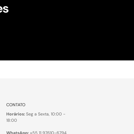
es
!
CONTATO
Horários:
Seg a Sexta, 10:00 -
18:00
WhatsApp:
+55 11 97610-6794