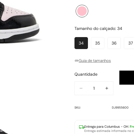
Rosa
Variante
esgotada
ou
Tamanho do calçado:
34
indisponível
34
35
36
37
Variante
Variante
Variante
V
Esgotada
Esgotada
Esgotada
E
Ou
Ou
Ou
O
Guia de tamanhos
Indisponível
Indisponível
Indisponív
In
Quantidade
SKU:
DJ9955600
Entrega para
Columbus - OH
:
Fr
Entrega estimada informada no 