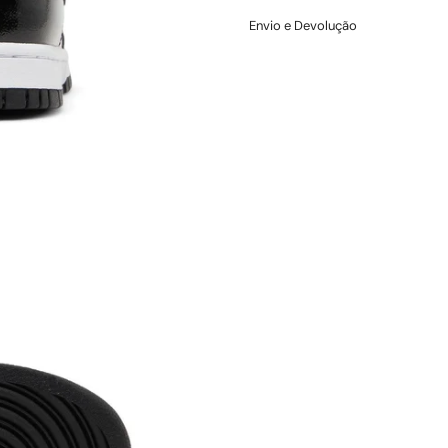
Envio e Devolução
Trocas e Devoluçōes – LOWB
Você tem até 7 dias corridos a
estar sem uso e com etiqueta.
Troca por tamanho ou modelo: 
integral, incluindo frete.