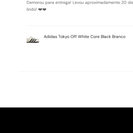
Tênis lindo, ótimo acabamento, super confortável. Pode
Air Jordan 1 Mid SE Space Jam Preto