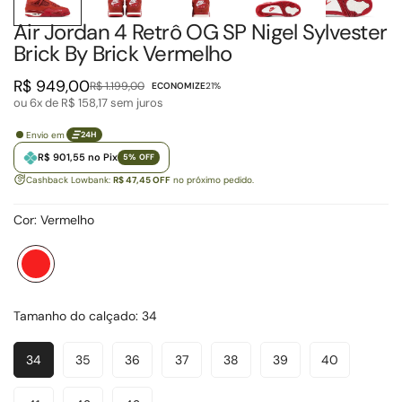
Air Jordan 4 Retrô OG SP Nigel Sylvester
Brick By Brick Vermelho
R$ 949,00
R$ 1.199,00
ECONOMIZE
21%
Preço
Preço
ou 6x de
R$ 158,17
sem juros
de
regular
venda
Envio em
24H
R$ 901,55 no Pix
5% OFF
Cashback Lowbank:
R$ 47,45 OFF
no próximo pedido.
Cor:
Vermelho
Vermelho
Variante
esgotada
ou
Tamanho do calçado:
34
indisponível
34
35
36
37
38
39
40
Variante
Variante
Variante
Variante
Variante
Variante
Variante
Esgotada
Esgotada
Esgotada
Esgotada
Esgotada
Esgotada
Esgotada
Ou
Ou
Ou
Ou
Ou
Ou
Ou