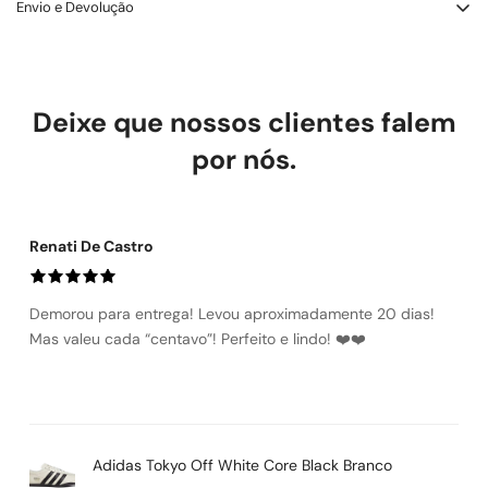
Envio e Devolução
Trocas e Devoluçōes – LOWBANK SHOES
Você tem até 7 dias corridos após a entrega para solicitar troca
ou devolução. O produto deve estar sem uso e com etiqueta.
Deixe que nossos clientes falem
Defeito de fabricação: trocamos ou reembolsamos sem custo.
Troca por tamanho ou modelo: a primeira é gratuita. Devolução
por nós.
por arrependimento: reembolso integral, incluindo frete.
Renati De Castro
Demorou para entrega! Levou aproximadamente 20 dias!
Mas valeu cada “centavo”! Perfeito e lindo! ❤️❤️
Adidas Tokyo Off White Core Black Branco