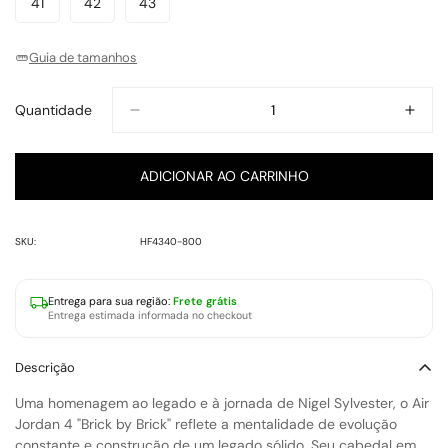
41
42
43
Variante
Variante
Variante
Indisponível
Indisponível
Indisponível
Indisponível
Indisponível
Indisponível
Indisponível
Esgotada
Esgotada
Esgotada
Ou
Ou
Ou
Guia de tamanhos
Indisponível
Indisponível
Indisponível
Quantidade
ADICIONAR AO CARRINHO
SKU:
HF4340-800
Entrega para
sua região
:
Frete grátis
Entrega estimada informada no checkout
Descrição
Uma homenagem ao legado e à jornada de
Nigel Sylvester, o Air
Jordan 4 "Brick by Brick"
reflete a mentalidade de evolução
constante e construção de um legado sólido. Seu cabedal em