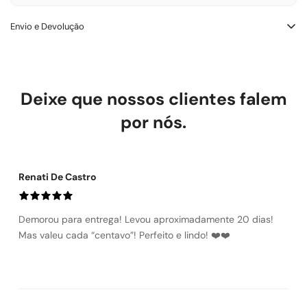
Envio e Devolução
Trocas e Devoluçōes – LOWBANK SHOES
Você tem até 7 dias corridos após a entrega para solicitar troca
ou devolução. O produto deve estar sem uso e com etiqueta.
Deixe que nossos clientes falem
Defeito de fabricação: trocamos ou reembolsamos sem custo.
Troca por tamanho ou modelo: a primeira é gratuita. Devolução
por nós.
por arrependimento: reembolso integral, incluindo frete.
Renati De Castro
Demorou para entrega! Levou aproximadamente 20 dias!
Mas valeu cada “centavo”! Perfeito e lindo! ❤️❤️