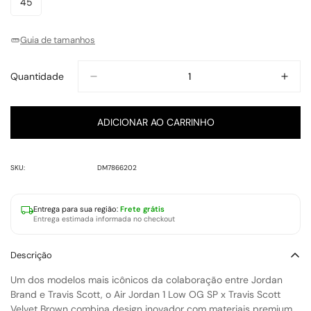
45
Variante
Indisponível
Indisponível
Indisponível
Indisponível
Indisponível
Indisponível
Indisponível
Esgotada
Ou
Guia de tamanhos
Indisponível
Quantidade
ADICIONAR AO CARRINHO
SKU:
DM7866202
Entrega para
sua região
:
Frete grátis
Entrega estimada informada no checkout
Descrição
Um dos modelos mais icônicos da colaboração entre Jordan
Brand e Travis Scott, o
Air Jordan 1 Low OG SP x Travis Scott
Velvet Brown
combina design inovador com materiais premium.