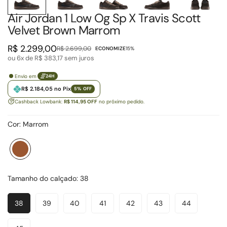
Air Jordan 1 Low Og Sp X Travis Scott
Velvet Brown Marrom
R$ 2.299,00
R$ 2.699,00
ECONOMIZE
15%
Preço
Preço
ou 6x de
R$ 383,17
sem juros
de
regular
venda
Envio em
24H
R$ 2.184,05 no Pix
5% OFF
Cashback Lowbank:
R$ 114,95 OFF
no próximo pedido.
Cor:
Marrom
Marrom
Variante
esgotada
ou
Tamanho do calçado:
38
indisponível
38
39
40
41
42
43
44
Variante
Variante
Variante
Variante
Variante
Variante
Variante
Esgotada
Esgotada
Esgotada
Esgotada
Esgotada
Esgotada
Esgotada
Ou
Ou
Ou
Ou
Ou
Ou
Ou