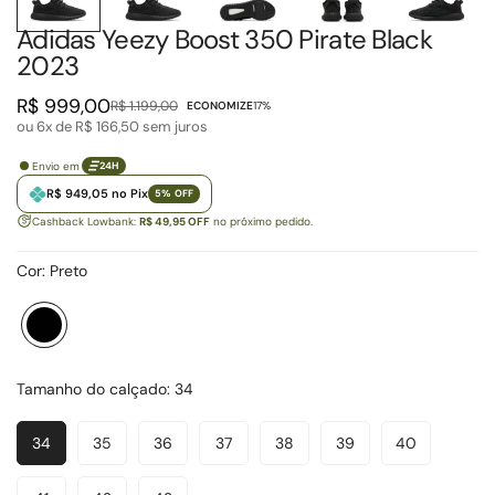
Adidas Yeezy Boost 350 Pirate Black
2023
R$ 999,00
R$ 1.199,00
ECONOMIZE
17%
Preço
Preço
ou 6x de
R$ 166,50
sem juros
de
regular
venda
Envio em
24H
R$ 949,05 no Pix
5% OFF
Cashback Lowbank:
R$ 49,95 OFF
no próximo pedido.
Cor:
Preto
Preto
Variante
esgotada
ou
Tamanho do calçado:
34
indisponível
34
35
36
37
38
39
40
Variante
Variante
Variante
Variante
Variante
Variante
Variante
Esgotada
Esgotada
Esgotada
Esgotada
Esgotada
Esgotada
Esgotada
Ou
Ou
Ou
Ou
Ou
Ou
Ou