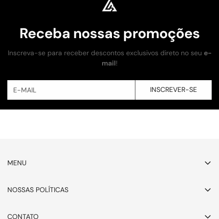
Receba nossas promoções
Inscreva-se para receber descontos exclusivos direto no seu
e-
mail
!
INSCREVER-SE
MENU
Inicio
NOSSAS POLÍTICAS
Adidas
Aviso Legal
Air Jordan
CONTATO