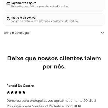
Pagamento seguro
Pix, cartão de crédito e parcelamento disponível.
Rastreio disponível
Código de rastreio enviado após a postagem do pedido.
Envio e Devolução
Trocas e Devoluçōes – LOWBANK SHOES
Você tem até 7 dias corridos após a entrega para solicitar troca
ou devolução. O produto deve estar sem uso e com etiqueta.
Deixe que nossos clientes falem
Defeito de fabricação: trocamos ou reembolsamos sem custo.
Troca por tamanho ou modelo: a primeira é gratuita. Devolução
por nós.
por arrependimento: reembolso integral, incluindo frete.
Renati De Castro
Demorou para entrega! Levou aproximadamente 20 dias!
Mas valeu cada “centavo”! Perfeito e lindo! ❤️❤️