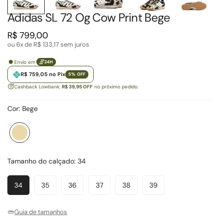
Adidas SL 72 Og Cow Print Bege
Preço
R$ 799,00
regular
ou 6x de
R$ 133,17
sem juros
Envio em
24H
R$ 759,05 no Pix
5% OFF
Cashback Lowbank:
R$ 39,95 OFF
no próximo pedido.
Cor:
Bege
Bege
Variante
esgotada
ou
Tamanho do calçado:
34
indisponível
34
35
36
37
38
39
Variante
Variante
Variante
Variante
Variante
Variante
Esgotada
Esgotada
Esgotada
Esgotada
Esgotada
Esgotada
Ou
Ou
Ou
Ou
Ou
Ou
Guia de tamanhos
Indisponível
Indisponível
Indisponível
Indisponível
Indisponível
Indisponível