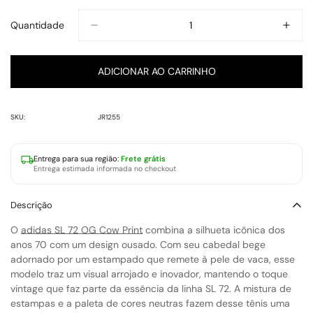
Quantidade
ADICIONAR AO CARRINHO
SKU:
JR1255
Entrega para
sua região
:
Frete grátis
Entrega estimada informada no checkout
Descrição
O
adidas SL 72 OG Cow Print
combina a silhueta icônica dos
anos 70 com um design ousado. Com seu cabedal bege
adornado por um estampado que remete à pele de vaca, esse
modelo traz um visual arrojado e inovador, mantendo o toque
vintage que faz parte da essência da linha SL 72. A mistura de
estampas e a paleta de cores neutras fazem desse tênis uma