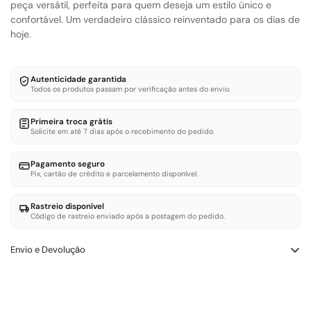
peça versátil, perfeita para quem deseja um estilo único e
confortável. Um verdadeiro clássico reinventado para os dias de
hoje.
Autenticidade garantida
Todos os produtos passam por verificação antes do envio.
Primeira troca grátis
Solicite em até 7 dias após o recebimento do pedido.
Pagamento seguro
Pix, cartão de crédito e parcelamento disponível.
Rastreio disponível
Código de rastreio enviado após a postagem do pedido.
Envio e Devolução
Trocas e Devoluçōes – LOWBANK SHOES
Você tem até 7 dias corridos após a entrega para solicitar troca
ou devolução. O produto deve estar sem uso e com etiqueta.