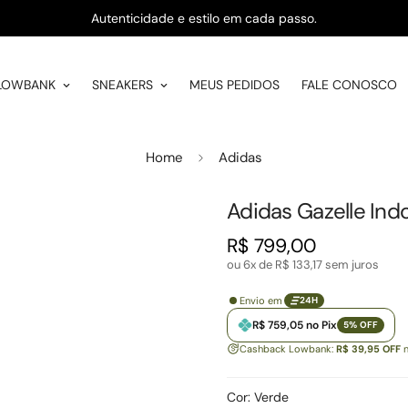
Autenticidade e estilo em cada passo.
LOWBANK
SNEAKERS
MEUS PEDIDOS
FALE CONOSCO
Home
Adidas
Adidas Gazelle Ind
R$ 799,00
Preço
regular
ou 6x de
R$ 133,17
sem juros
Envio em
24H
R$ 759,05 no Pix
5% OFF
Cashback Lowbank:
R$ 39,95 OFF
n
Cor:
Verde