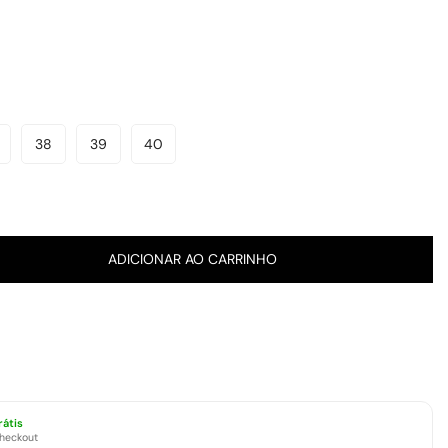
38
39
40
ariante
Variante
Variante
Variante
sgotada
Esgotada
Esgotada
Esgotada
u
Ou
Ou
Ou
el
disponível
Indisponível
Indisponível
Indisponível
ADICIONAR AO CARRINHO
rátis
checkout