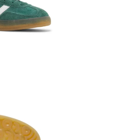
Trocas e Devoluçōes – LOWB
Você tem até 7 dias corridos a
estar sem uso e com etiqueta.
Troca por tamanho ou modelo: 
integral, incluindo frete.