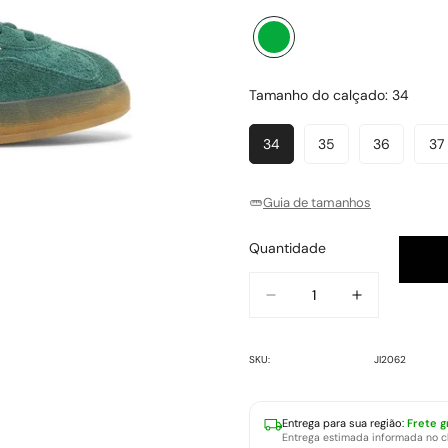
Verde
Variante
esgotada
ou
Tamanho do calçado:
34
indisponível
34
35
36
37
Variante
Variante
Variante
V
Esgotada
Esgotada
Esgotada
E
Ou
Ou
Ou
O
Guia de tamanhos
Indisponível
Indisponível
Indisponív
In
Quantidade
SKU:
JI2062
Entrega para
sua região
:
Frete g
Entrega estimada informada no 