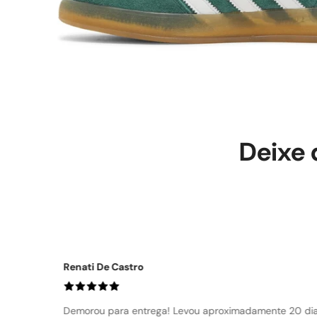
Deixe 
Lidy Oleques
Tênis lindo, ótimo acabamento, super confortável. Pode