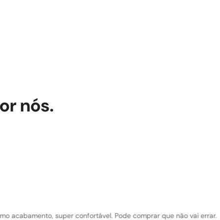
or nós.
s!!! Lindo, confortável, acabamento perfeito!! Valeu a pena a compra!!!