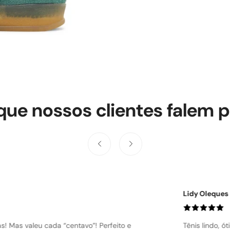
que nossos clientes falem p
Ercia Araujo
 comprar que não vai errar.
Ameiiii o têni